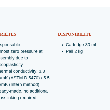
RIÉTÉS
DISPONIBILITÉ
ispensable
Cartridge 30 ml
most zero pressure at
Pail 2 kg
ssembly due to
scoplasticity
ermal conductivity: 3.3
/mK (ASTM D 5470) / 5.5
/mK (Intern method)
eady-made, no additional
osslinking required