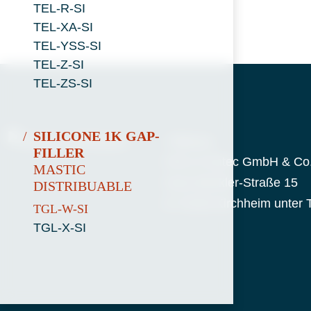
TEL-R-SI
TEL-XA-SI
TEL-YSS-SI
TEL-Z-SI
TEL-ZS-SI
SILICONE 1K GAP-
/ Adresse
FILLER
HALA Contec GmbH & Co
MASTIC
Hans-Böckler-Straße 15
DISTRIBUABLE
D-73230 Kirchheim unter 
TGL-W-SI
TGL-X-SI