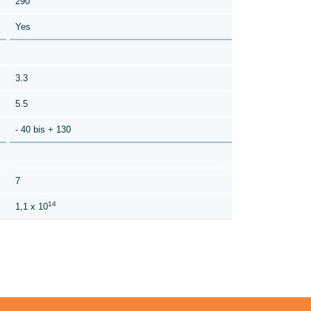
290
Yes
3.3
5.5
- 40 bis + 130
7
14
1,1 x 10