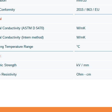
ation
mm/10
onformity
2015 / 863 / EU
l
l Conductivity (ASTM D 5470)
W/mK
l Conductivity (Intern method)
W/mK
ing Temperature Range
°C
c
ric Strength
kV / mm
 Resistivity
Ohm - cm