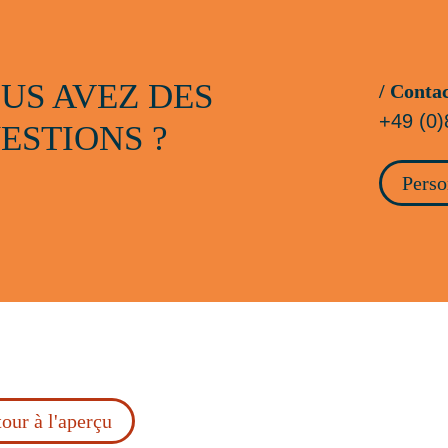
US AVEZ DES
/ Conta
+49 (0)
ESTIONS ?
Perso
our à l'aperçu