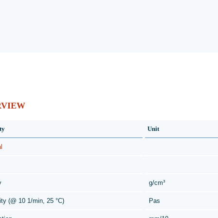
RVIEW
ty
Unit
l
y
g/cm³
ity (@ 10 1/min, 25 °C)
Pas