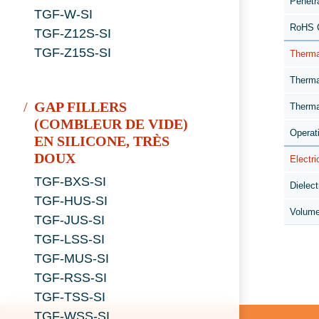
Penetr
TGF-W-SI
RoHS C
TGF-Z12S-SI
TGF-Z15S-SI
Therma
Therma
GAP FILLERS
Therma
(COMBLEUR DE VIDE)
Operat
EN SILICONE, TRÈS
DOUX
Electri
TGF-BXS-SI
Dielect
TGF-HUS-SI
Volume
TGF-JUS-SI
TGF-LSS-SI
TGF-MUS-SI
TGF-RSS-SI
TGF-TSS-SI
TGF-WSS-SI