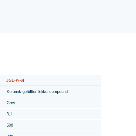
TGL-W-SI
Keramik gefüllter Silikoncompound
Grey
3,1
500