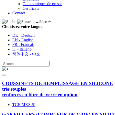
Communiqués de presse
Certificats
Contact
fr
Choisissez votre langue:
DE - Deutsch
EN - English
FR - Français
IT - Italiano
简体中文 - 中文
COUSSINETS DE REMPLISSAGE EN SILICONE
très souples
renforcés en fibre de verre en option
TGF-MXS-SI
GAP FILLERS (COMBLEUR DE VIDE) EN SILI