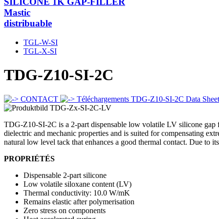
SILICONE 1K GAP-FILLER
Mastic
distribuable
TGL-W-SI
TGL-X-SI
TDG-Z10-SI-2C
CONTACT
Téléchargements TDG-Z10-SI-2C Data Shee
TDG-Z10-SI-2C is a 2-part dispensable low volatile LV silicone gap fill
dielectric and mechanic properties and is suited for compensating extr
natural low level tack that enhances a good thermal contact. Due to its n
PROPRIÉTÉS
Dispensable 2-part silicone
Low volatile siloxane content (LV)
Thermal conductivity: 10.0 W/mK
Remains elastic after polymerisation
Zero stress on components