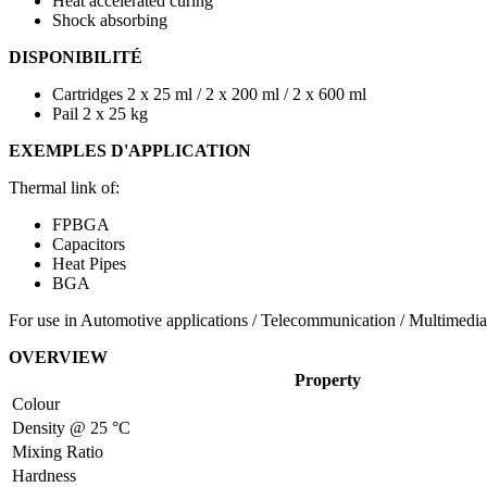
Heat accelerated curing
Shock absorbing
DISPONIBILITÉ
Cartridges 2 x 25 ml / 2 x 200 ml / 2 x 600 ml
Pail 2 x 25 kg
EXEMPLES D'APPLICATION
Thermal link of:
FPBGA
Capacitors
Heat Pipes
BGA
For use in Automotive applications / Telecommunication / Multimedia 
OVERVIEW
Property
Colour
Density @ 25 °C
Mixing Ratio
Hardness