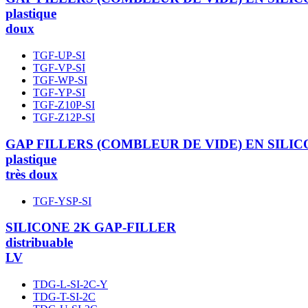
plastique
doux
TGF-UP-SI
TGF-VP-SI
TGF-WP-SI
TGF-YP-SI
TGF-Z10P-SI
TGF-Z12P-SI
GAP FILLERS (COMBLEUR DE VIDE) EN SILI
plastique
très doux
TGF-YSP-SI
SILICONE 2K GAP-FILLER
distribuable
LV
TDG-L-SI-2C-Y
TDG-T-SI-2C