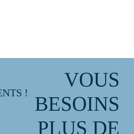
VOUS
NTS !
BESOINS
PLUS DE