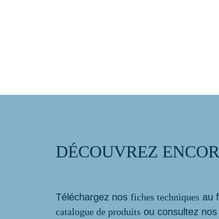
DÉCOUVREZ ENCORE
Téléchargez nos
fiches techniques
au f
catalogue de produits
ou consultez no