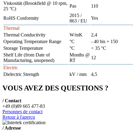
Viskosität (Brookfield @ 10 rpm,
Pas
110
25 °C)
2015 /
RoHS Conformity
Yes
863 / EU
Thermal
Thermal Conductivity
W/mK
2,4
Operating Temperature Range
°C
- 40 bis + 150
Storage Temperature
°C
< 35 °C
Shelf Life (from Date of
Months @
12
Manufacturing, unopened)
RT
Electric
Dielectric Strength
kV / mm
4,5
VOUS AVEZ DES QUESTIONS ?
/ Contact
+49 (0)89 665 477-83
Personnes de contact
Retour à l'aperçu
/ Adresse