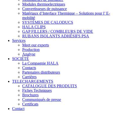
Modules thermoelectriques
Convertisseurs de puissance
Matériaux d’Interface Thermique – Solutions pour l’ E-
mobilité
SYSTÉMES DE CALODUCS
HALA CLIPS
GAP FILLERS / COMBLEURS DE VIDE
RUBANS ISOLANTS ADHÉSIFS PSA
Services
Meet our experts
Production
Analyse
SOCIÉTÉ
La Compagnie HALA
Contacts
Partenaires distributeurs
Carrières
TELECHARGEMENTS
CATALOGUE DES PRODUITS
Fiches Techniques
Brochures
Communiqués de presse
Certificats
Contact