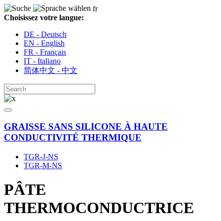
fr
Choisissez votre langue:
DE - Deutsch
EN - English
FR - Français
IT - Italiano
简体中文 - 中文
GRAISSE SANS SILICONE À HAUTE
CONDUCTIVITÉ THERMIQUE
TGR-J-NS
TGR-M-NS
PÂTE
THERMOCONDUCTRICE