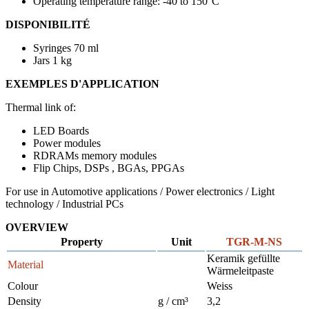
Operating temperature range: -40 to 150°C
DISPONIBILITÉ
Syringes 70 ml
Jars 1 kg
EXEMPLES D'APPLICATION
Thermal link of:
LED Boards
Power modules
RDRAMs memory modules
Flip Chips, DSPs , BGAs, PPGAs
For use in Automotive applications / Power electronics / Light
technology / Industrial PCs
OVERVIEW
Property
Unit
TGR-M-NS
Keramik gefüllte
Material
Wärmeleitpaste
Colour
Weiss
Density
g / cm³
3,2